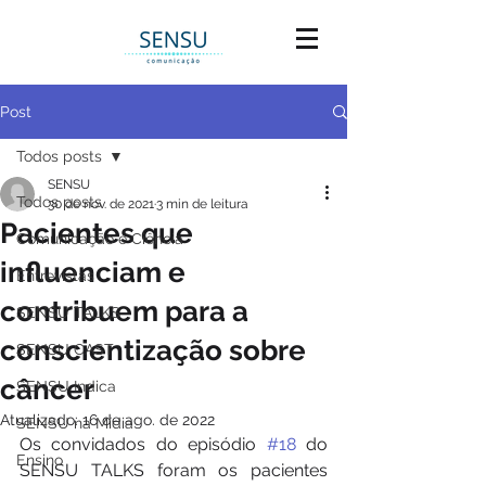
Post
Todos posts
SENSU
Todos posts
30 de nov. de 2021
3 min de leitura
Pacientes que
Comunicação e Ciência
influenciam e
Entrevistas
contribuem para a
SENSU TALKS
conscientização sobre
SENSU CAST
câncer
SENSU Indica
Atualizado:
16 de ago. de 2022
SENSU na Mídia
Os convidados do episódio 
#18
 do 
Ensino
SENSU TALKS foram os pacientes 