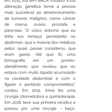
em 2015. Ela tem BRCA mutado. Essa 
alteração genética torna a pessoa 
mais suscetível ao desenvolvimento 
de tumores malignos, como câncer 
de mama, ovário, próstata e 
pâncreas. “O único sintoma que eu 
tinha era inchaço persistente no 
abdômen, que a maioria dos médicos 
pelos quais passei considerou que 
eram gases. Até que fiz uma 
tomografia em um pronto-
atendimento que revelou que eu 
estava com muito líquido acumulado 
na cavidade abdominal e com o 
fígado e peritônio comprometidos”, 
contou. Em 2015, Anne fez uma 
cirurgia citorredutora e quimioterapia. 
Em 2018, teve sua primeira recidiva e 
passou por uma cirurgia – baço, 