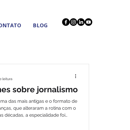
ONTATO
BLOG
 leitura
mes sobre jornalismo
 uma das mais antigas e o formato de
anças, que alteraram a rotina com o
s décadas, a especialidade foi
o cinema – com filmes premiados no
 destacam características da época,