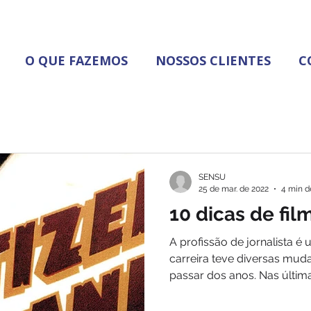
O QUE FAZEMOS
NOSSOS CLIENTES
C
SENSU
25 de mar. de 2022
4 min de
10 dicas de fil
A profissão de jornalista é
carreira teve diversas mud
passar dos anos. Nas última
retratada diversas vezes n
Oscar, inclusive. Os longas