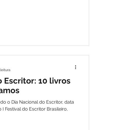
e observações sobre a imprensa
 dias atuais. Para entender um
rofissão, separamos 10 filmes que
leitura
 Escritor: 10 livros
amos
do o Dia Nacional do Escritor, data
I Festival do Escritor Brasileiro,