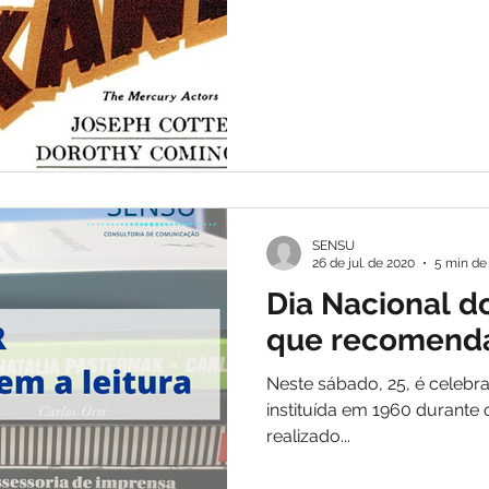
mas com algumas críticas 
que podem ser feitas até os
pouco melhor sobre essa p
SENSU
26 de jul. de 2020
5 min de 
Dia Nacional do
que recomend
Neste sábado, 25, é celebra
instituída em 1960 durante o 
realizado...