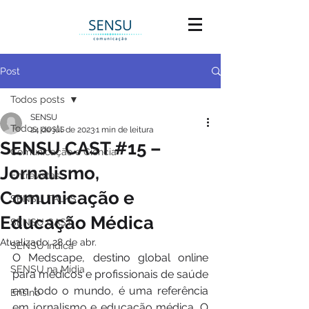
Post
Todos posts
SENSU
Todos posts
24 de jul. de 2023
1 min de leitura
SENSU CAST #15 –
Comunicação e Ciência
Jornalismo,
Entrevistas
Comunicação e
SENSU TALKS
Educação Médica
SENSU CAST
Atualizado:
28 de abr.
SENSU Indica
O Medscape, destino global online 
SENSU na Mídia
para médicos e profissionais de saúde 
em todo o mundo, é uma referência 
Ensino
em jornalismo e educação médica. O 