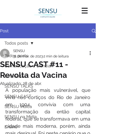
Post
Todos posts
SENSU
Todos posts
31 de mar. de 2023
2 min de leitura
SENSU CAST #11 -
Comunicação e Ciência
Revolta da Vacina
Entrevistas
Atualizado:
28 de abr.
SENSU TALKS
A população mais vulnerável, que 
SENSU CAST
vivia nos cortiços do Rio de Janeiro 
em 1904, convivia com uma 
SENSU Indica
transformação da então capital 
SENSU na Mídia
federal, que se transformava em uma 
cidade mais moderna, porém, ainda 
Ensino
mais desigual. Foi neste cenário que o 