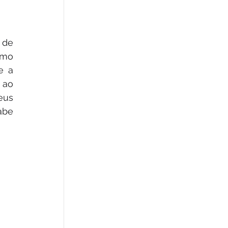
de 
mo 
 a 
ao 
eus 
be 