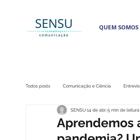
QUEM SOMOS
Todos posts
Comunicação e Ciência
Entrevis
SENSU
14 de abr.
5 min de leitura
SENSU na Mídia
Ensino
Aprendemos a
pandemia? Um