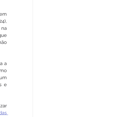
em 
4), 
 na 
ue 
ão 
 a 
omo 
um 
 e 
ar 
as 