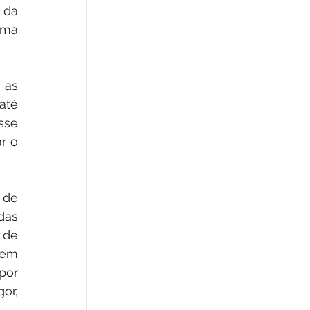
da 
ma 
as 
té 
sse 
r o 
de 
das 
de 
em 
or 
r, 