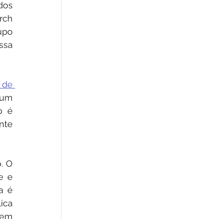
os 
ch 
po 
sa 
 de 
um 
 é 
nte 
. O 
 e 
 é 
ca 
em 