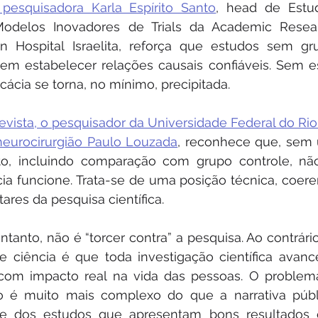
e pesquisadora Karla Espírito Santo
, head de Estud
Modelos Inovadores de Trials da Academic Resear
n Hospital Israelita, reforça que estudos sem gru
m estabelecer relações causais confiáveis. Sem es
cácia se torna, no mínimo, precipitada.
evista, o pesquisador da Universidade Federal do Rio
 neurocirurgião Paulo Louzada
, reconhece que, sem 
o, incluindo comparação com grupo controle, não
cia funcione. Trata-se de uma posição técnica, coere
res da pesquisa científica.
ntanto, não é “torcer contra” a pesquisa. Ao contrário
 ciência é que toda investigação científica avance
 com impacto real na vida das pessoas. O problema
o é muito mais complexo do que a narrativa públi
rte dos estudos que apresentam bons resultados 