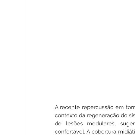
A recente repercussão em torn
contexto da regeneração do si
de lesões medulares, suge
confortável. A cobertura midiá