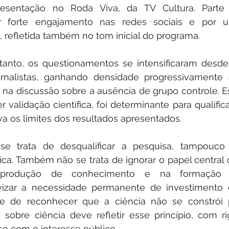
esentação no Roda Viva, da TV Cultura. Parte 
r forte engajamento nas redes sociais e por u
, refletida também no tom inicial do programa.
tanto, os questionamentos se intensificaram desde 
ornalistas, ganhando densidade progressivamente a
o na discussão sobre a ausência de grupo controle. E
 validação científica, foi determinante para qualifica
a os limites dos resultados apresentados.
e trata de desqualificar a pesquisa, tampouco 
ica. Também não se trata de ignorar o papel central 
a produção de conhecimento e na formação 
vizar a necessidade permanente de investimento 
a-se de reconhecer que a ciência não se constrói p
obre ciência deve refletir esse princípio, com rigo
o com o interesse público.