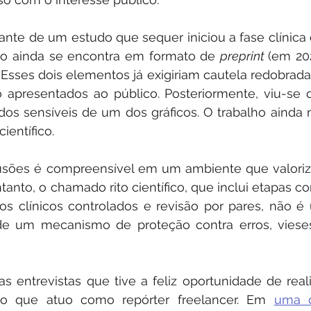
ante de um estudo que sequer iniciou a fase clínica 
ico ainda se encontra em formato de 
preprint 
(em 202
 Esses dois elementos já exigiriam cautela redobrada
apresentados ao público. Posteriormente, viu-se q
dos sensíveis de um dos gráficos. O trabalho ainda n
ientífico.
usões é compreensível em um ambiente que valoriza
anto, o chamado rito científico, que inclui etapas c
os clínicos controlados e revisão por pares, não é 
 de um mecanismo de proteção contra erros, vieses
 entrevistas que tive a feliz oportunidade de realiz
lo que atuo como repórter freelancer. Em 
uma d