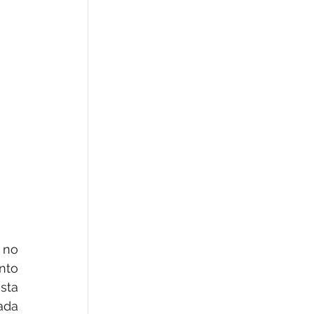
no 
to 
ta 
da 