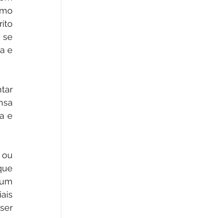
mo 
to 
 se 
a e 
tar 
nsa 
 e 
ou 
ue 
 um 
ais 
er 