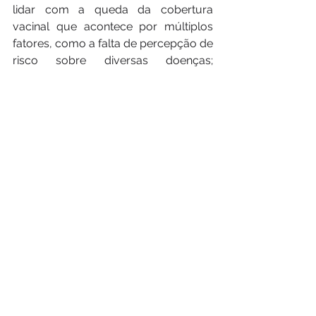
lidar com a queda da cobertura 
vacinal que acontece por múltiplos 
fatores, como a falta de percepção de 
risco sobre diversas doenças; 
unidades de saúde que não 
funcionam aos sábados, o que 
dificulta a rotina de mães 
trabalhadoras; falta de divulgação do 
governo sobre a importância da 
vacinação e aumento de pessoas que 
não completam o esquema vacinal”, 
afirma.
Os três especialistas concordam em 
relação aos caminhos que devem ser 
trilhados para reverter essa situação, 
ampliando a adesão ao PNI: aplicação 
de vacinas em ambiente escolar; 
combate aos discursos das pessoas 