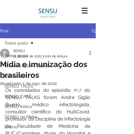
Post
Todos posts
SENSU
Todos posts
21 de out. de 2021
3 min de leitura
Mídia e imunização dos
Comunicação e Ciência
brasileiros
Entrevistas
Atualizado:
1 de ago. de 2022
SENSU TALKS
Os convidados do episódio 
#17
 do 
SENSU CAST
SENSU TALKS foram André Giglio 
Bueno, médico infectologista, 
SENSU Indica
consultor científico do HubCovid, 
SENSU na Mídia
professor da Disciplina de Infectologia 
da Faculdade de Medicina da 
Ensino
PUC/Campinas, titular do Hospital e 