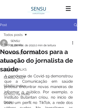
Post
Todos posts
SENSU
Todos posts
25 de mai. de 2022
2 min de leitura
Novos formatos para a
Comunicação e Ciência
atuação do jornalista de
Entrevistas
saúde
SENSU TALKS
A pandemia de Covid-19 demonstrou 
SENSU CAST
que a Comunicação em saúde 
SENSU Indica
precisa encontrar novas maneiras de 
informar o público. Por exemplo, o 
SENSU na Mídia
Instituto Butantan criou, no início de 
Ensino
2021, um perfil no TikTok, a rede dos 
vídeos curtos. No Jornalismo, as 