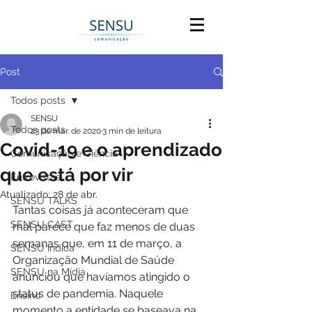
Post
Todos posts
SENSU
Todos posts
23 de mar. de 2020
3 min de leitura
Covid-19 e o aprendizado
Comunicação e Ciência
que está por vir
Entrevistas
Atualizado:
28 de abr.
SENSU TALKS
Tantas coisas já aconteceram que 
SENSU CAST
mal parece que faz menos de duas 
semanas que, em 11 de março, a 
SENSU Indica
Organização Mundial de Saúde 
SENSU na Mídia
anunciou que havíamos atingido o 
status de pandemia. Naquele 
Ensino
momento a entidade se baseava na 