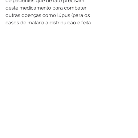
de pacientes que de fato precisam 
deste medicamento para combater 
outras doenças como lúpus (para os 
casos de malária a distribuição é feita 
diretamente pelo Ministério da 
Saúde). Tivemos também a aparição 
de químico autodidata, inúmeros 
áudios e vídeos inconsequentes e 
anúncios desencontrados. E muito 
mais está por vir.
A boa notícia é que temos também 
uma legião de profissionais dispostos 
a amenizar os impactos da pandemia. 
Precisamos reforçar a todos de 
nosso convívio que se apoiem mais 
na informação que é transmitida 
pelos veículos da mídia tradicional e 
em produtores de conteúdo que são 